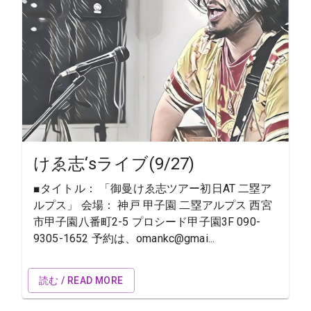
けゑ志‘sライブ(9/27)
■タイトル： 「御曼けゑ志ツアー初日AT 二塁ア
ルプス」 会場： 神戸 甲子園 二塁アルプス 西宮
市甲子園八番町2-5 プロシード甲子園3F 090-
9305-1652 予約は、omankc@gmai...
読む / READ MORE