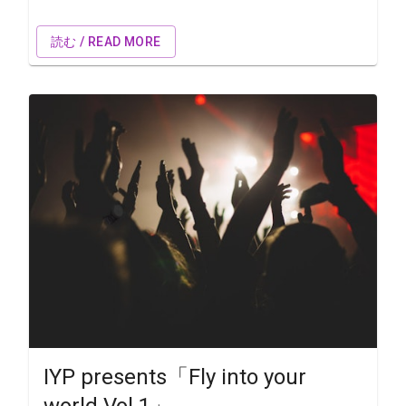
読む / READ MORE
IYP presents「Fly into your
world Vol.1」