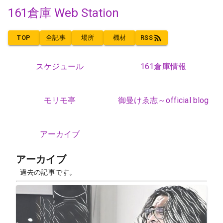
161倉庫 Web Station
TOP
全記事
場所
機材
RSS
スケジュール
161倉庫情報
モリモ亭
御曼けゑ志～official blog
アーカイブ
アーカイブ
過去の記事です。