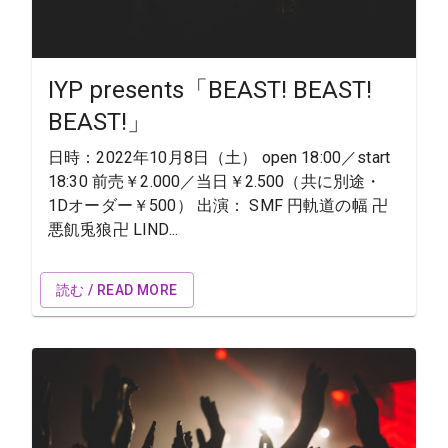
IYP presents「BEAST! BEAST!
BEAST!」
日時：2022年10月8日（土） open 18:00／start
18:30 前売￥2.000／当日￥2.500（共に別途・
1Dオーダー￥500） 出演： SMF 円軌道の幅 卍
悪飢兎狼卍 LIND...
読む / READ MORE