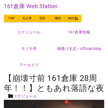
161倉庫 Web Station
TOP
全記事
場所
機材
RSS
スケジュール
161倉庫情報
モリモ亭
御曼けゑ志～official blog
アーカイブ
【崩壊寸前 161倉庫 28周
年！！】ともあれ落語な夜
スケジュール