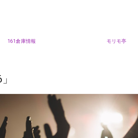
161倉庫情報
モリモ亭
6」