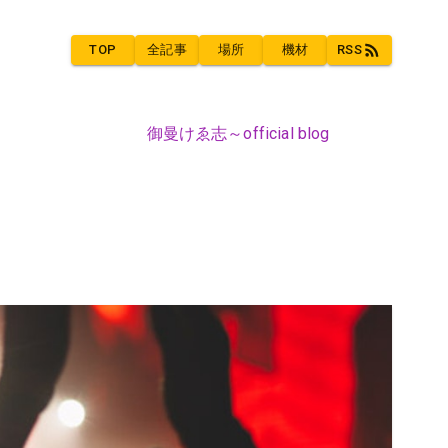
TOP
全記事
場所
機材
RSS
御曼けゑ志～official blog