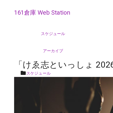
161倉庫 Web Station
スケジュール
アーカイブ
「けゑ志といっしょ 202
スケジュール