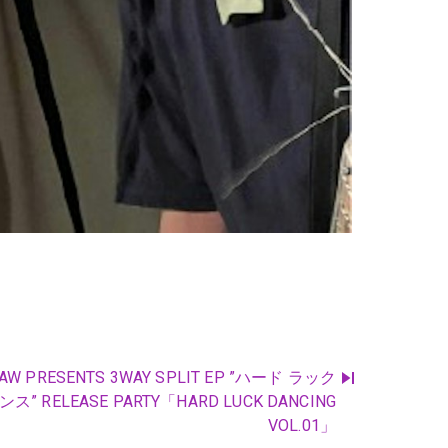
AW PRESENTS 3WAY SPLIT EP ”ハード ラック
ンス” RELEASE PARTY「HARD LUCK DANCING
VOL.01」