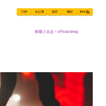
TOP
全記事
場所
機材
RSS
御曼けゑ志～official blog