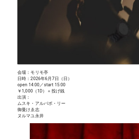
会場：モリモ亭
日時：2026年6月7日（日）
open 14:00／start 15:00
￥1,000（1D）＋投げ銭
出演：
ムスキ・アルバボ・リー
御曼けゑ志
ヌルマユ永井