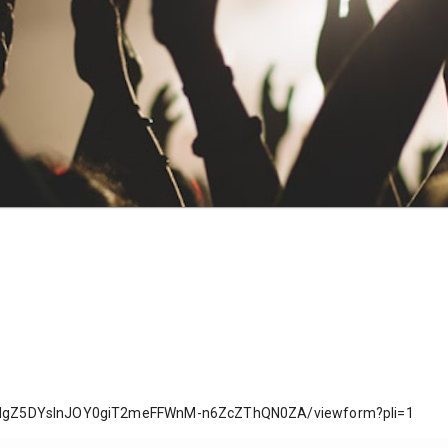
eadgZ5DYslnJOY0giT2meFFWnM-n6ZcZThQN0ZA/viewform?pli=1