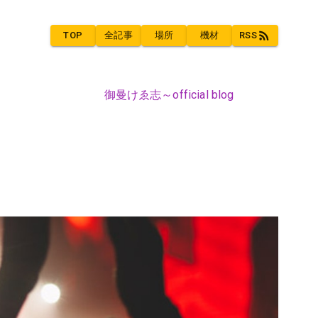
TOP
全記事
場所
機材
RSS
御曼けゑ志～official blog