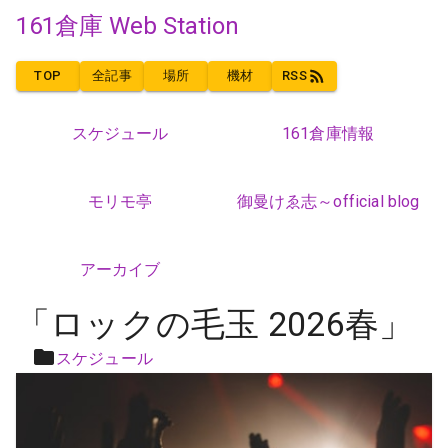
161倉庫 Web Station
TOP
全記事
場所
機材
RSS
スケジュール
161倉庫情報
モリモ亭
御曼けゑ志～official blog
アーカイブ
「ロックの毛玉 2026春」
スケジュール