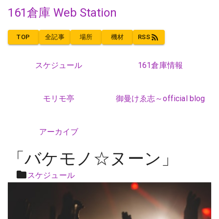
161倉庫 Web Station
TOP
全記事
場所
機材
RSS
スケジュール
161倉庫情報
モリモ亭
御曼けゑ志～official blog
アーカイブ
「バケモノ☆ヌーン」
スケジュール